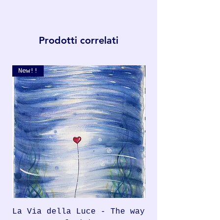
Prodotti correlati
New!!
New!!
La Via della Luce - The way
Rondinella, th