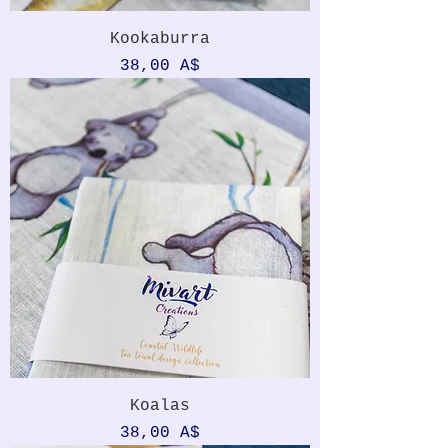
Kookaburra
Prezzo
38,00 A$
Koalas
Prezzo
38,00 A$