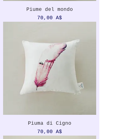
Piume del mondo
Prezzo
70,00 A$
Piuma di Cigno
Prezzo
70,00 A$