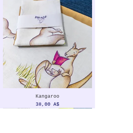
Kangaroo
Prezzo
38,00 A$