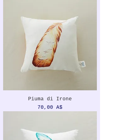
Piuma di Irone
Prezzo
70,00 A$