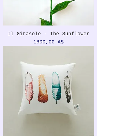
Il Girasole - The Sunflower
Prezzo
1800,00 A$